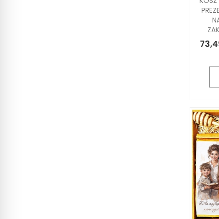
KOSZ
PREZ
N
ZA
73,4