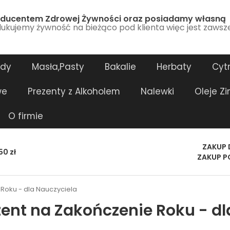
ducentem Zdrowej Żywności oraz posiadamy własną
ukujemy żywność na bieżąco pod klienta więc jest zawsz
ody
Masła,Pasty
Bakalie
Herbaty
Cytr
we
Prezenty z Alkoholem
Nalewki
Oleje Z
O firmie
ZAKUP 
0 zł
ZAKUP P
Roku - dla Nauczyciela
zent na Zakończenie Roku - dl