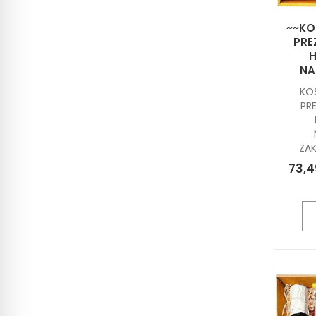
~~KO
PRE
H
NA
KO
PR
ZA
73,4