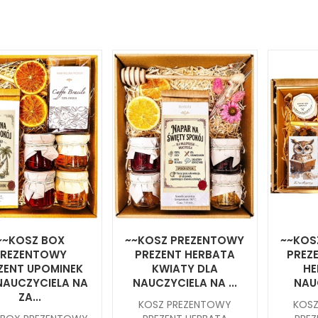
~~KOSZ BOX
~~KOSZ PREZENTOWY
~~KOS
PREZENTOWY
PREZENT HERBATA
PREZ
ZENT UPOMINEK
KWIATY DLA
HE
NAUCZYCIELA NA
NAUCZYCIELA NA ...
NAUC
ZA...
KOSZ PREZENTOWY
KOS