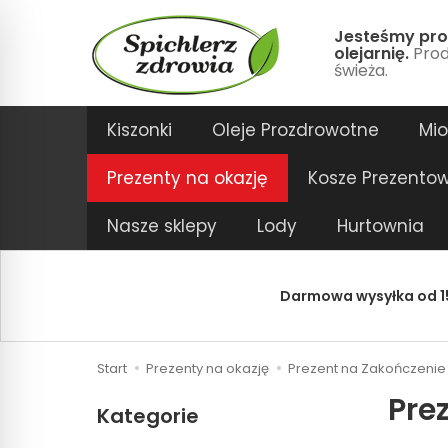
Jesteśmy pro
olejarnię.
Prod
świeża.
Kiszonki
Oleje Prozdrowotne
Mi
Prezenty na okazję
Kosze Prezento
Nasze sklepy
Lody
Hurtownia
Darmowa wysyłka od 15
Start
Prezenty na okazję
Prezent na Zakończenie 
Pre
Kategorie