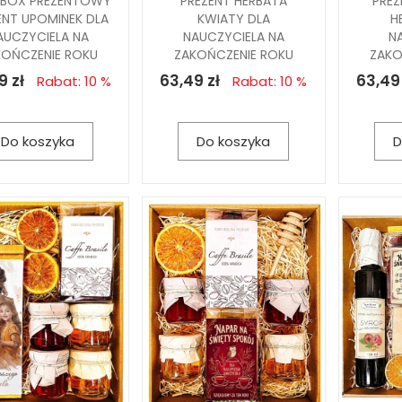
 BOX PREZENTOWY
PREZENT HERBATA
PREZ
ENT UPOMINEK DLA
KWIATY DLA
H
AUCZYCIELA NA
NAUCZYCIELA NA
N
KOŃCZENIE ROKU
ZAKOŃCZENIE ROKU
ZAKO
9 zł
63,49 zł
63,49 
Rabat: 10 %
Rabat: 10 %
Do koszyka
Do koszyka
D