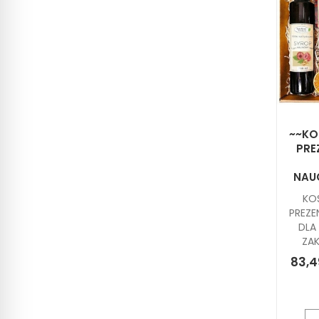
~~KO
PRE
NAUC
KO
PREZE
DLA
ZA
83,4