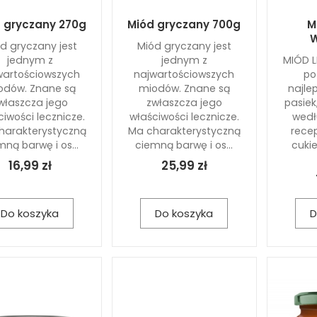
 gryczany 270g
Miód gryczany 700g
M
W
d gryczany jest
Miód gryczany jest
jednym z
jednym z
MIÓD L
wartościowszych
najwartościowszych
po
odów. Znane są
miodów. Znane są
najle
właszcza jego
zwłaszcza jego
pasie
iwości lecznicze.
właściwości lecznicze.
wedł
harakterystyczną
Ma charakterystyczną
rece
mną barwę i os...
ciemną barwę i os...
cukie
16,99 zł
25,99 zł
Do koszyka
Do koszyka
D