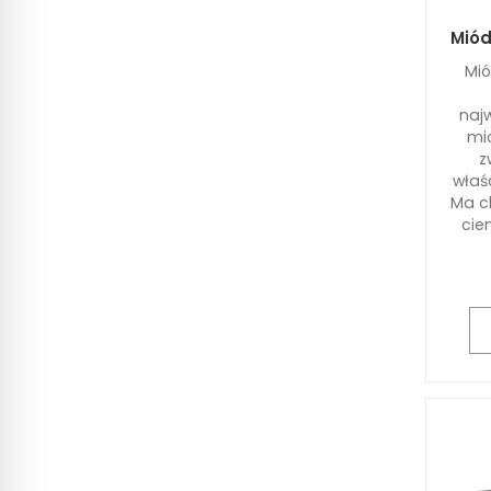
Miód
Mió
naj
mi
z
właśc
Ma c
cie