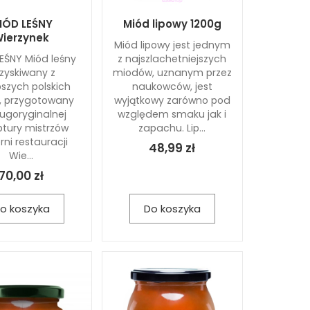
IÓD LEŚNY
Miód lipowy 1200g
ierzynek
Miód lipowy jest jednym
EŚNY Miód leśny
z najszlachetniejszych
zyskiwany z
miodów, uznanym przez
pszych polskich
naukowców, jest
k, przygotowany
wyjątkowy zarówno pod
ugoryginalnej
względem smaku jak i
ptury mistrzów
zapachu. Lip...
rni restauracji
48,99 zł
Wie...
70,00 zł
o koszyka
Do koszyka