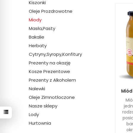
Kiszonki
Oleje Prozdrowotne
Miody
Masła,Pasty
Bakalie
Herbaty
Cytryny,Syropy,Konfitury
Prezenty na okazję
Kosze Prezentowe
Prezenty z Alkoholem
Nalewki
Miód
Oleje Zimnotłoczone
Mió
Nasze sklepy
jedn
rodz
Lody
posi
Hurtownia
bar
okr