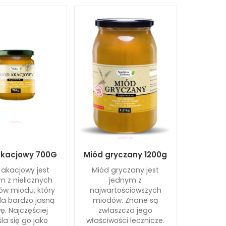
akacjowy 700G
Miód gryczany 1200g
 akacjowy jest
Miód gryczany jest
m z nielicznych
jednym z
ów miodu, który
najwartościowszych
a bardzo jasną
miodów. Znane są
ę. Najczęściej
zwłaszcza jego
śla się go jako
właściwości lecznicze.