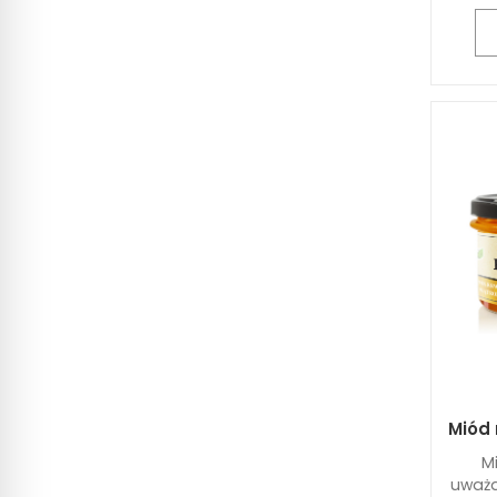
Miód
M
uważa