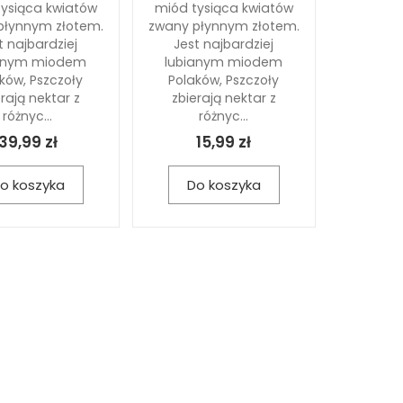
ysiąca kwiatów
miód tysiąca kwiatów
płynnym złotem.
zwany płynnym złotem.
t najbardziej
Jest najbardziej
ianym miodem
lubianym miodem
ków, Pszczoły
Polaków, Pszczoły
rają nektar z
zbierają nektar z
różnyc...
różnyc...
39,99 zł
15,99 zł
o koszyka
Do koszyka