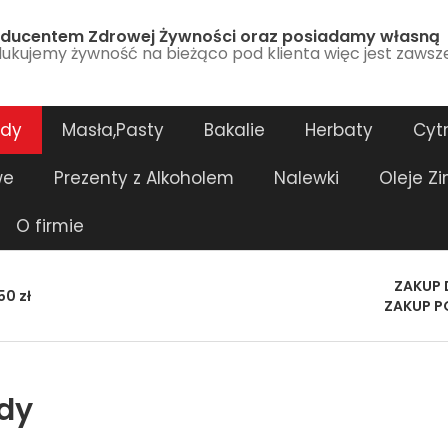
ducentem Zdrowej Żywności oraz posiadamy własną
ukujemy żywność na bieżąco pod klienta więc jest zawsz
ody
Masła,Pasty
Bakalie
Herbaty
Cytr
we
Prezenty z Alkoholem
Nalewki
Oleje Z
O firmie
ZAKUP 
0 zł
ZAKUP P
dy