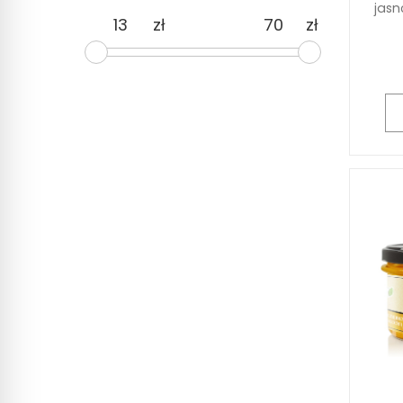
jasn
zł
zł