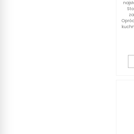
najs
Sto
za
Opróc
kuchn