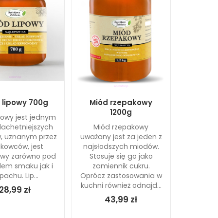
 lipowy 700g
Miód rzepakowy
1200g
powy jest jednym
zlachetniejszych
Miód rzepakowy
, uznanym przez
uważany jest za jeden z
kowców, jest
najsłodszych miodów.
owy zarówno pod
Stosuje się go jako
em smaku jak i
zamiennik cukru.
pachu. Lip...
Oprócz zastosowania w
kuchni również odnajd...
28,99 zł
43,99 zł