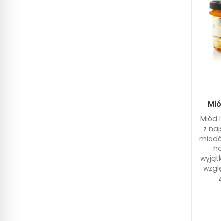
Mió
Miód 
z naj
miodó
na
wyjąt
wzgl