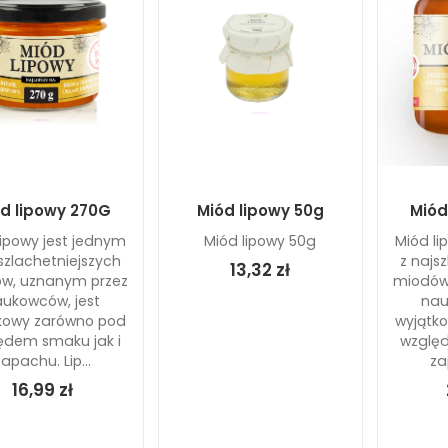
d lipowy 270G
Miód lipowy 50g
Miód
lipowy jest jednym
Miód lipowy 50g
Miód li
szlachetniejszych
z najs
13,32 zł
w, uznanym przez
miodów
ukowców, jest
nau
kowy zarówno pod
wyjątk
ędem smaku jak i
względ
zapachu. Lip...
za
16,99 zł