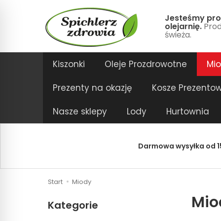
Jesteśmy pro
olejarnię.
Prod
świeża.
Kiszonki
Oleje Prozdrowotne
Mi
Prezenty na okazję
Kosze Prezento
Nasze sklepy
Lody
Hurtownia
Darmowa wysyłka od 15
Start
Miody
Mio
Kategorie