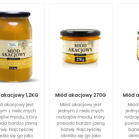
 akacjowy 1,2KG
Miód akacjowy 270G
Miód 
d akacjowy jest
Miód akacjowy jest
Miód
ym z nielicznych
jednym z nielicznych
jedny
ajów miodu, który
rodzajów miodu, który
rodzaj
ada bardzo jasną
posiada bardzo jasną
posiad
wę. Najczęściej
barwę. Najczęściej
barw
eśla się go jako
określa się go jako
okre